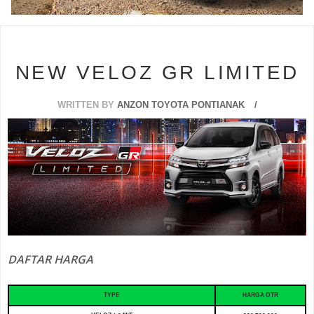
s
NEW VELOZ GR LIMITED
WRITTEN BY
ANZON TOYOTA PONTIANAK
DAFTAR HARGA
TYPE
HARGA OTR