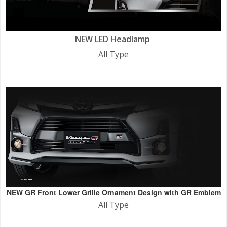
NEW LED Headlamp
All Type
NEW GR Front Lower Grille Ornament Design with GR Emblem
All Type