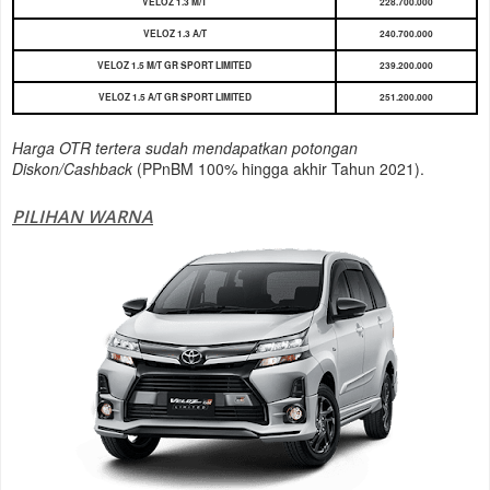
VELOZ 1.3 M/T
228.700.000
VELOZ 1.3 A/T
240.700.000
VELOZ 1.5 M/T GR SPORT LIMITED
239.200.000
VELOZ 1.5 A/T GR SPORT LIMITED
251.200.000
Harga OTR tertera sudah mendapatkan potongan
Diskon/Cashback
(PPnBM 100% hingga akhir Tahun 2021).
PILIHAN WARNA