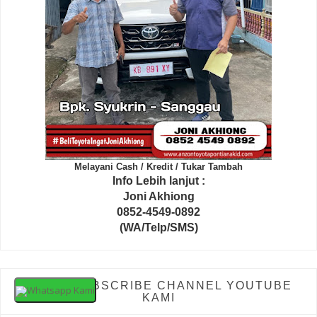
Melayani Cash / Kredit / Tukar Tambah
Info Lebih lanjut :
Joni Akhiong
0852-4549-0892
(WA/Telp/SMS)
LIKE & SUBSCRIBE CHANNEL YOUTUBE
Whatsapp Kami
KAMI