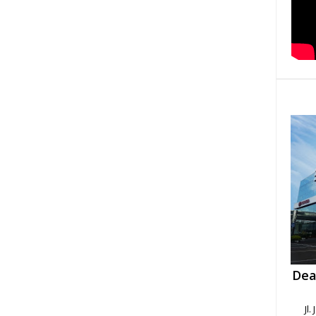
Dea
Jl