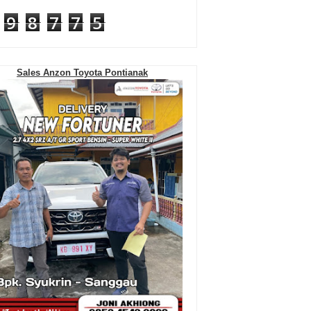
9
8
7
7
5
Sales Anzon Toyota Pontianak