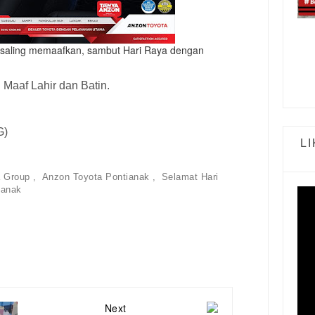
aling memaafkan, sambut Hari Raya dengan
 Maaf Lahir dan Batin.
G)
L
a Group
Anzon Toyota Pontianak
Selamat Hari
ianak
Next