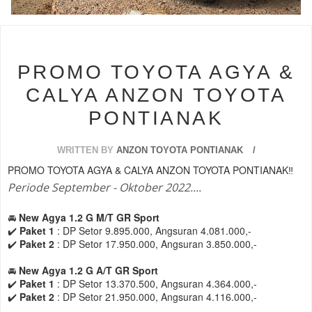
s
PROMO TOYOTA AGYA &
CALYA ANZON TOYOTA
PONTIANAK
WRITTEN BY
ANZON TOYOTA PONTIANAK
PROMO TOYOTA AGYA & CALYA ANZON TOYOTA PONTIANAK‼️
Periode September - Oktober 2022....
🚘
New Agya 1.2 G M/T GR Sport
✔️
Paket 1
: DP Setor 9.895.000, Angsuran 4.081.000,-
✔️
Paket 2
: DP Setor 17.950.000, Angsuran 3.850.000,-
🚘
New Agya 1.2 G A/T GR Sport
✔️
Paket 1
: DP Setor 13.370.500, Angsuran 4.364.000,-
✔️
Paket 2
: DP Setor 21.950.000, Angsuran 4.116.000,-