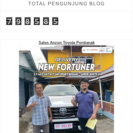
TOTAL PENGUNJUNG BLOG
7
9
8
5
8
5
Sales Anzon Toyota Pontianak