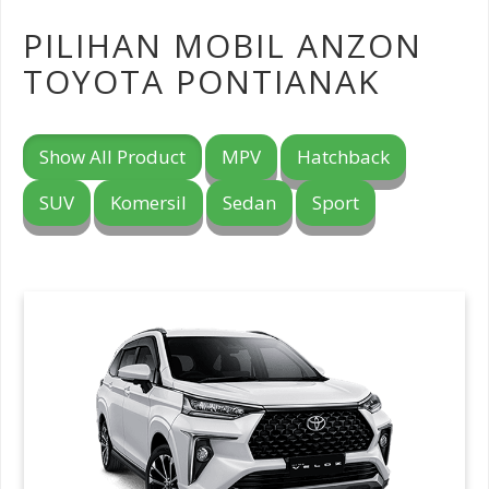
PILIHAN MOBIL ANZON
TOYOTA PONTIANAK
Show All Product
MPV
Hatchback
SUV
Komersil
Sedan
Sport