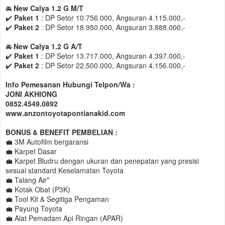
🚘
New Calya 1.2 G M/T
✔️
Paket 1
: DP Setor 10.756.000, Angsuran 4.115.000,-
✔️
Paket 2
: DP Setor 18.950.000, Angsuran 3.888.000,-
🚘
New Calya 1.2 G A/T
✔️
Paket 1
: DP Setor 13.717.000, Angsuran 4.397.000,-
✔️
Paket 2
: DP Setor 22.500.000, Angsuran 4.156.000,-
Info Pemesanan Hubungi Telpon/Wa :
JONI AKHIONG
0852.4549.0892
www.anzontoyotapontianakid.com
BONUS & BENEFIT PEMBELIAN :
💼 3M Autofilm bergaransi
💼 Karpet Dasar
💼 Karpet Bludru dengan ukuran dan penepatan yang presisi
sesuai standard Keselamatan Toyota
💼 Talang Air*
💼 Kotak Obat (P3K)
💼 Tool Kit & Segitiga Pengaman
💼 Payung Toyota
💼 Alat Pemadam Api Ringan (APAR)