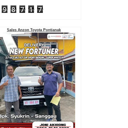
9
8
7
1
7
Sales Anzon Toyota Pontianak