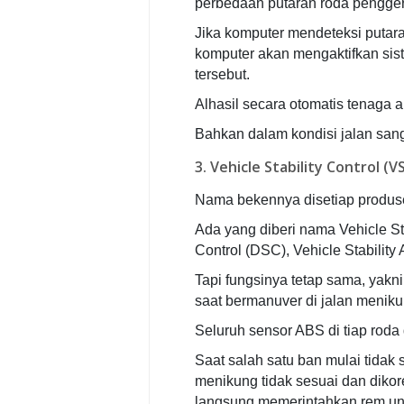
perbedaan putaran roda pengger
Jika komputer mendeteksi putara
komputer akan mengaktifkan sis
tersebut.
Alhasil secara otomatis tenaga a
Bahkan dalam kondisi jalan sang
3. Vehicle Stability Control (V
Nama bekennya disetiap produs
Ada yang diberi nama Vehicle Sta
Control (DSC), Vehicle Stability 
Tapi fungsinya tetap sama, yakni
saat bermanuver di jalan meniku
Seluruh sensor ABS di tiap roda
Saat salah satu ban mulai tidak
menikung tidak sesuai dan dikore
langsung memerintahkan rem untu