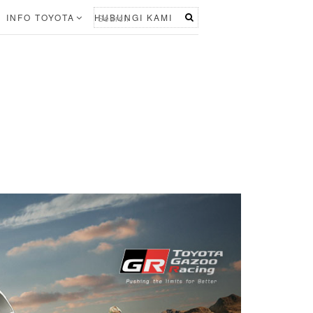
INFO TOYOTA
HUBUNGI KAMI
N
e
x
t